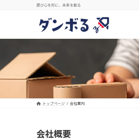
コ
ナ
遊び心を形に、未来を創る
ン
ビ
テ
ゲ
ン
ー
ツ
シ
へ
ョ
ス
ン
キ
に
ッ
移
プ
動
トップページ
会社案内
会社概要